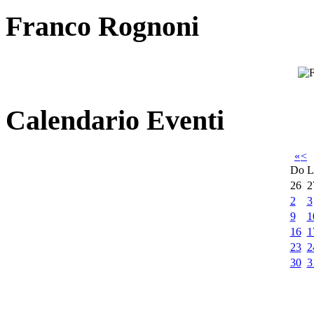
Franco Rognoni
Calendario Eventi
«
<
Do
L
26
2
2
3
9
1
16
1
23
2
30
3