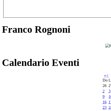
Franco Rognoni
Calendario Eventi
«
<
Do
L
26
2
2
3
9
1
16
1
23
2