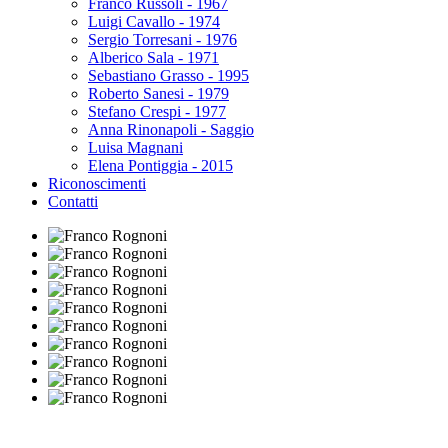
Franco Russoli - 1967
Luigi Cavallo - 1974
Sergio Torresani - 1976
Alberico Sala - 1971
Sebastiano Grasso - 1995
Roberto Sanesi - 1979
Stefano Crespi - 1977
Anna Rinonapoli - Saggio
Luisa Magnani
Elena Pontiggia - 2015
Riconoscimenti
Contatti