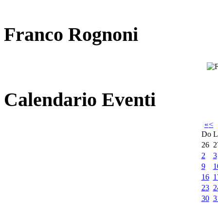
Franco Rognoni
Calendario Eventi
«
<
Do
L
26
2
2
3
9
1
16
1
23
2
30
3