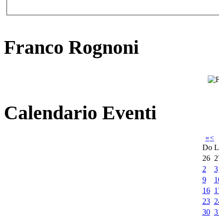
Franco Rognoni
Calendario Eventi
«
<
Do
L
26
2
2
3
9
1
16
1
23
2
30
3